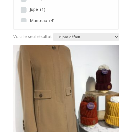
Jupe
(1)
Manteau
(4)
Pantalon
(4)
Voici le seul résultat
Polo
(2)
Pull
(8)
Robe
(4)
Sac
(4)
Veste
(2)