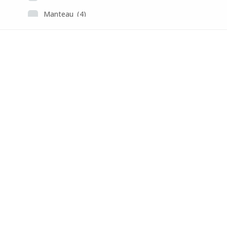
Manteau
(4)
Pantalon
(4)
Polo
(2)
Pull
(8)
Robe
(4)
Sac
(4)
Veste
(2)