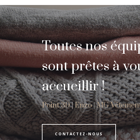
Toutes nos équi
sont prêtes à vo
accueillir !
Point 30
|
Enzo
|
MG Vêtemen
CONTACTEZ-NOUS