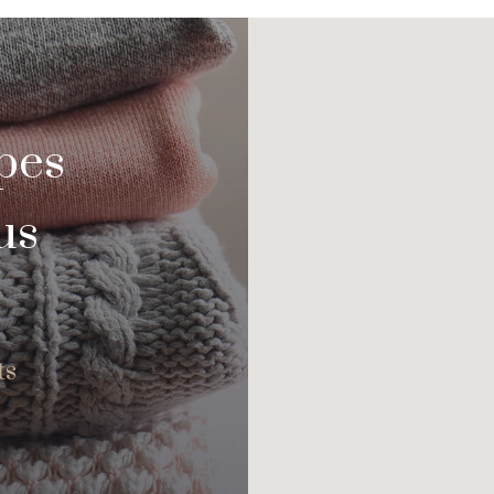
pes
us
ts