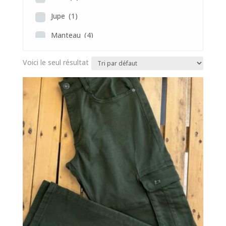
Jupe
(1)
Manteau
(4)
Pantalon
(4)
Voici le seul résultat
Polo
(2)
Pull
(8)
Robe
(4)
Sac
(4)
Veste
(2)