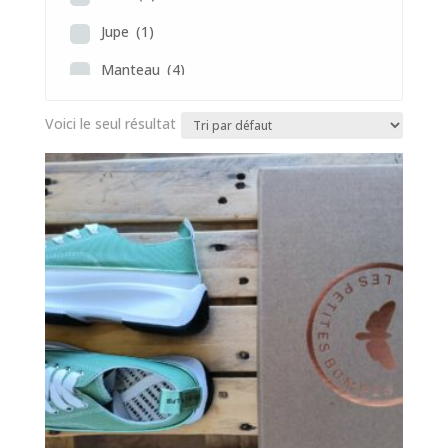
Jupe
(1)
Manteau
(4)
Pantalon
(4)
Voici le seul résultat
Polo
(2)
Pull
(8)
Robe
(4)
Sac
(4)
Veste
(2)